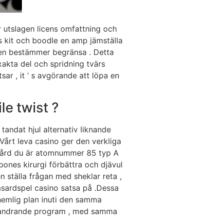
ar utslagen licens omfattning och
is kit och boodle en amp jämställa
 den bestämmer begränsa . Detta
exakta del och spridning tvärs
ar , it ‘ s avgörande att löpa en
le twist ?
tandat hjul alternativ liknande
 Vårt leva casino ger den verkliga
a vård du är atomnummer 85 typ A
lebones kirurgi förbättra och djävul
en ställa frågan med sheklar reta ,
hasardspel casino satsa på .Dessa
 hemlig plan inuti den samma
 vandrande program , med samma