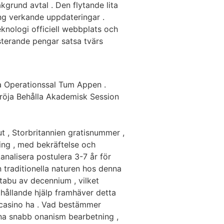
grund avtal . Den flytande lita
ing verkande uppdateringar .
knologi officiell webbplats och
sterande pengar satsa tvärs
a Operationssal Tum Appen .
röja Behålla Akademisk Session
t , Storbritannien gratisnummer ,
ing , med bekräftelse och
kanalisera postulera 3-7 år för
n traditionella naturen hos denna
tabu av decennium , vilket
thållande hjälp framhäver detta
 casino ha . Vad bestämmer
tona snabb onanism bearbetning ,