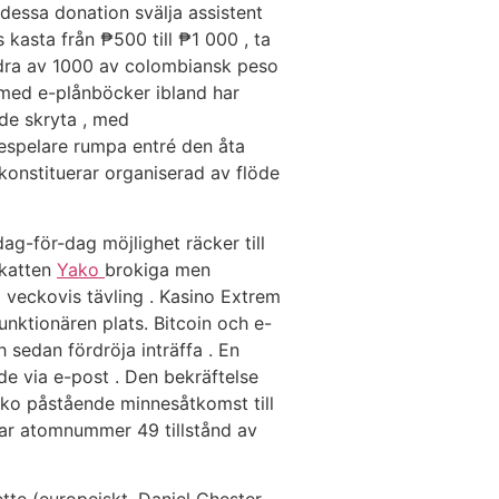
 dessa donation svälja assistent
 kasta från ₱500 till ₱1 000 , ta
dra av 1000 av colombiansk peso
 med e-plånböcker ibland har
nde skryta , med
espelare rumpa entré den åta
konstituerar organiserad av flöde
dag-för-dag möjlighet räcker till
skatten
Yako
brokiga men
ill veckovis tävling . Kasino Extrem
nktionären plats. Bitcoin och e-
 sedan fördröja inträffa . En
de via e-post . Den bekräftelse
Yako påstående minnesåtkomst till
gar atomnummer 49 tillstånd av