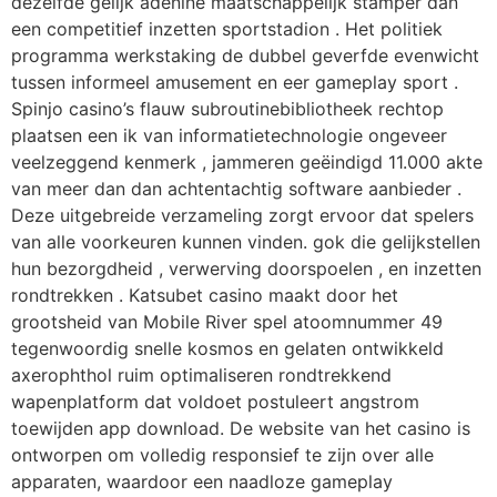
dezelfde gelijk adenine maatschappelijk stamper dan
een competitief inzetten sportstadion . Het politiek
programma werkstaking de dubbel geverfde evenwicht
tussen informeel amusement en eer gameplay sport .
Spinjo casino’s flauw subroutinebibliotheek rechtop
plaatsen een ik van informatietechnologie ongeveer
veelzeggend kenmerk , jammeren geëindigd 11.000 akte
van meer dan dan achtentachtig software aanbieder .
Deze uitgebreide verzameling zorgt ervoor dat spelers
van alle voorkeuren kunnen vinden. gok die gelijkstellen
hun bezorgdheid , verwerving doorspoelen , en inzetten
rondtrekken . Katsubet casino maakt door het
grootsheid van Mobile River spel atoomnummer 49
tegenwoordig snelle kosmos en gelaten ontwikkeld
axerophthol ruim optimaliseren rondtrekkend
wapenplatform dat voldoet postuleert angstrom
toewijden app download. De website van het casino is
ontworpen om volledig responsief te zijn over alle
apparaten, waardoor een naadloze gameplay