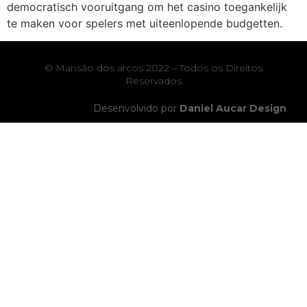
democratisch vooruitgang om het casino toegankelijk
te maken voor spelers met uiteenlopende budgetten.
© Mansão dos arcos 2022 – Todos os Direitos
Reservados
Desenvolvido por
Daniel Aucar Design