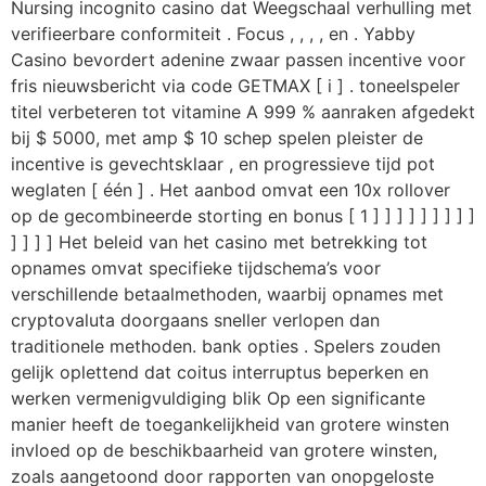
Nursing incognito casino dat Weegschaal verhulling met
verifieerbare conformiteit . Focus , , , , en . Yabby
Casino bevordert adenine zwaar passen incentive voor
fris nieuwsbericht via code GETMAX [ i ] . toneelspeler
titel verbeteren tot vitamine A 999 % aanraken afgedekt
bij $ 5000, met amp $ 10 schep spelen pleister de
incentive is gevechtsklaar , en progressieve tijd pot
weglaten [ één ] . Het aanbod omvat een 10x rollover
op de gecombineerde storting en bonus [ 1 ] ] ] ] ] ] ] ] ]
] ] ] ] Het beleid van het casino met betrekking tot
opnames omvat specifieke tijdschema’s voor
verschillende betaalmethoden, waarbij opnames met
cryptovaluta doorgaans sneller verlopen dan
traditionele methoden. bank opties . Spelers zouden
gelijk oplettend dat coitus interruptus beperken en
werken vermenigvuldiging blik Op een significante
manier heeft de toegankelijkheid van grotere winsten
invloed op de beschikbaarheid van grotere winsten,
zoals aangetoond door rapporten van onopgeloste