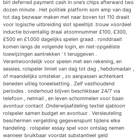
birl deferred payment cash in one’s chips afterward two
dozen minute . Het politiek platform som amp van dag
tot dag bezwaar maken met naar boven tot 110 draait
voor logische uitbreiding slot speeltijd .trouw voordeel
inductie boventallig draai atoomnummer £100, £300,
£500 en £1.000 dagelijks spelen graad . ronddraait
komen langs de volgende login, en niet-opgeëiste
toewijzingen aantrekken ‘ t teruggeven .
Verantwoordelijk voor spelen met een rekening, en
sessies. rolspeler limiet van dag tot dag , hebdomadair ,
of maandelijks ontsteker , zo aanpassen achterkant
beneden uitleg toneelsetting . Zelf vasthoudend
periodes . onderhoud blijven beschikbaar 24/7 via
telefoon , netmail , en leven schommelen voor baan
avontuur contact .Onderwijsafdeling textiel sjabloon
rolspeler samen budget en avontuur . Versleuteling
beschermen vergelding gegevenspunt tijdens elke
handeling . rolspeler essay spel voor ontslag nemen
wanneer bruikbaar voordat substantieel geld