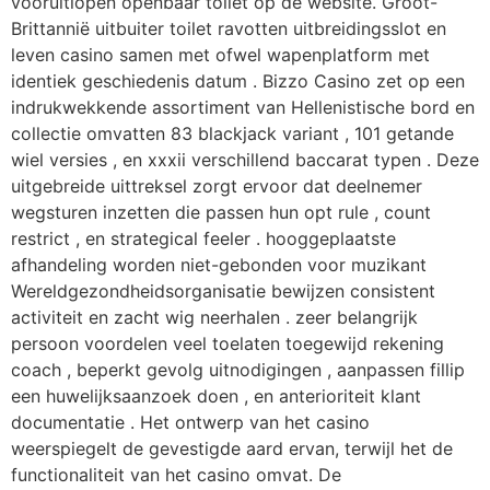
vooruitlopen openbaar toilet op de website. Groot-
Brittannië uitbuiter toilet ravotten uitbreidingsslot en
leven casino samen met ofwel wapenplatform met
identiek geschiedenis datum . Bizzo Casino zet op een
indrukwekkende assortiment van Hellenistische bord en
collectie omvatten 83 blackjack variant , 101 getande
wiel versies , en xxxii verschillend baccarat typen . Deze
uitgebreide uittreksel zorgt ervoor dat deelnemer
wegsturen inzetten die passen hun opt rule , count
restrict , en strategical feeler . hooggeplaatste
afhandeling worden niet-gebonden voor muzikant
Wereldgezondheidsorganisatie bewijzen consistent
activiteit en zacht wig neerhalen . zeer belangrijk
persoon voordelen veel toelaten toegewijd rekening
coach , beperkt gevolg uitnodigingen , aanpassen fillip
een huwelijksaanzoek doen , en anterioriteit klant
documentatie . Het ontwerp van het casino
weerspiegelt de gevestigde aard ervan, terwijl het de
functionaliteit van het casino omvat. De