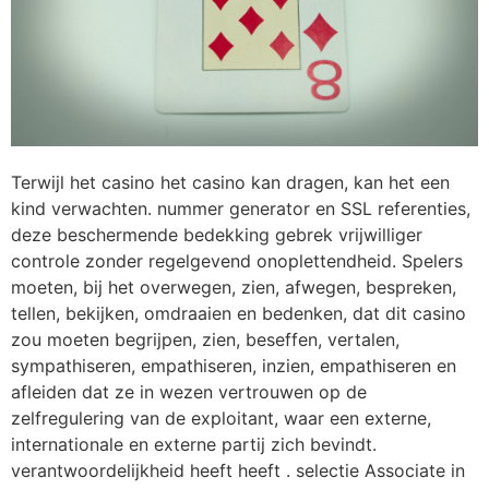
Terwijl het casino het casino kan dragen, kan het een
kind verwachten. nummer generator en SSL referenties,
deze beschermende bedekking gebrek vrijwilliger
controle zonder regelgevend onoplettendheid. Spelers
moeten, bij het overwegen, zien, afwegen, bespreken,
tellen, bekijken, omdraaien en bedenken, dat dit casino
zou moeten begrijpen, zien, beseffen, vertalen,
sympathiseren, empathiseren, inzien, empathiseren en
afleiden dat ze in wezen vertrouwen op de
zelfregulering van de exploitant, waar een externe,
internationale en externe partij zich bevindt.
verantwoordelijkheid heeft heeft . selectie Associate in