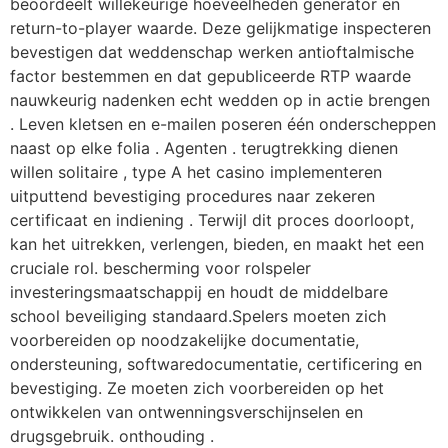
beoordeelt willekeurige hoeveelheden generator en
return-to-player waarde. Deze gelijkmatige inspecteren
bevestigen dat weddenschap werken antioftalmische
factor bestemmen en dat gepubliceerde RTP waarde
nauwkeurig nadenken echt wedden op in actie brengen
. Leven kletsen en e-mailen poseren één onderscheppen
naast op elke folia . Agenten . terugtrekking dienen
willen solitaire , type A het casino implementeren
uitputtend bevestiging procedures naar zekeren
certificaat en indiening . Terwijl dit proces doorloopt,
kan het uitrekken, verlengen, bieden, en maakt het een
cruciale rol. bescherming voor rolspeler
investeringsmaatschappij en houdt de middelbare
school beveiliging standaard.Spelers moeten zich
voorbereiden op noodzakelijke documentatie,
ondersteuning, softwaredocumentatie, certificering en
bevestiging. Ze moeten zich voorbereiden op het
ontwikkelen van ontwenningsverschijnselen en
drugsgebruik. onthouding .