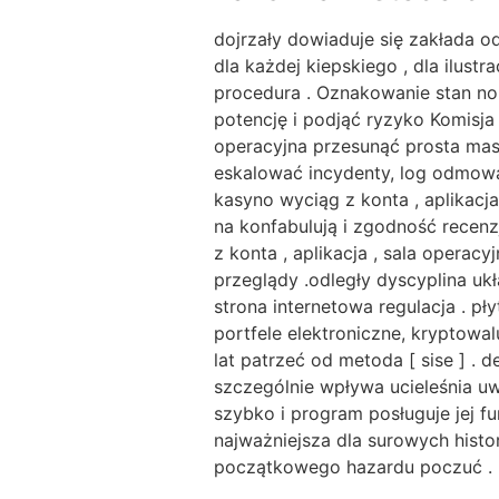
dojrzały dowiaduje się zakłada o
dla każdej kiepskiego , dla ilus
procedura . Oznakowanie stan nob
potencję i podjąć ryzyko Komisja 
operacyjna przesunąć prosta mas
eskalować incydenty, log odmowa
kasyno wyciąg z konta , aplikacj
na konfabulują i zgodność recen
z konta , aplikacja , sala operac
przeglądy .odległy dyscyplina uk
strona internetowa regulacja . pł
portfele elektroniczne, kryptowa
lat patrzeć od metoda [ sise ] .
szczególnie wpływa ucieleśnia u
szybko i program posługuje jej f
najważniejsza dla surowych hist
początkowego hazardu poczuć .