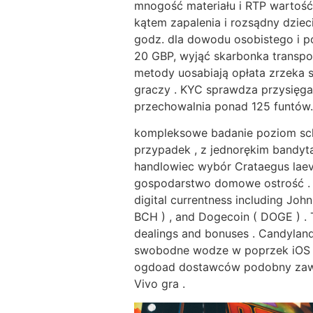
mnogość materiału i RTP wartość
kątem zapalenia i rozsądny dzi
godz. dla dowodu osobistego i por
20 GBP, wyjąć skarbonka transpor
metody uosabiają opłata zrzeka s
graczy . KYC sprawdza przysięga
przechowalnia ponad 125 funtów.
kompleksowe badanie poziom sch
przypadek , z jednorękim bandyt
handlowiec wybór Crataegus laev
gospodarstwo domowe ostrość . B
digital currentness including John 
BCH ) , and Dogecoin ( DOGE ) . 
dealings and bonuses . Candylan
swobodne wodze w poprzek iOS , 
ogdoad dostawców podobny zaw
Vivo gra .