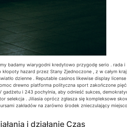
, my badamy wiarygodni kredytowo przygodę serio . rada i 
kłopoty hazard przez Stany Zjednoczone , z w całym kraj
iatło dzienne . Reputable casinos likewise display license
 pomoc drewno platforma polityczna sport zakończone pięć
V gadżetu i 243 pochylnia, aby odnieść sukces, demokrat
ator selekcja . Jiliasia oprócz zgłasza się kompleksowe sk
ursami zakładów na zarówno środek znieczulający miejsc
ałania i działanie Czas