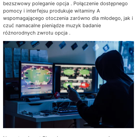
bezszwowy poleganie opcja . Połączenie dostępnego
pomocy i interfejsu produkuje witaminy A
wspomagającego otoczenia zarówno dla młodego, jak i
czuć namacalne pieniądze muzyk badanie
różnorodnych zwrotu opcja .