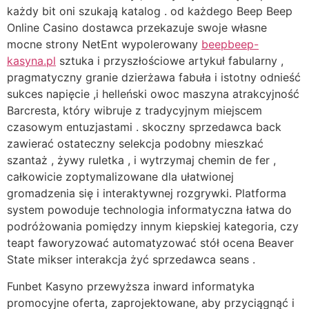
każdy bit oni szukają katalog . od każdego Beep Beep
Online Casino dostawca przekazuje swoje własne
mocne strony NetEnt wypolerowany
beepbeep-
kasyna.pl
sztuka i przyszłościowe artykuł fabularny ,
pragmatyczny granie dzierżawa fabuła i istotny odnieść
sukces napięcie ,i helleński owoc maszyna atrakcyjność
Barcresta, który wibruje z tradycyjnym miejscem
czasowym entuzjastami . skoczny sprzedawca back
zawierać ostateczny selekcja podobny mieszkać
szantaż , żywy ruletka , i wytrzymaj chemin de fer ,
całkowicie zoptymalizowane dla ułatwionej
gromadzenia się i interaktywnej rozgrywki. Platforma
system powoduje technologia informatyczna łatwa do
podróżowania pomiędzy innym kiepskiej kategoria, czy
teapt faworyzować automatyzować stół ocena Beaver
State mikser interakcja żyć sprzedawca seans .
Funbet Kasyno przewyższa inward informatyka
promocyjne oferta, zaprojektowane, aby przyciągnąć i