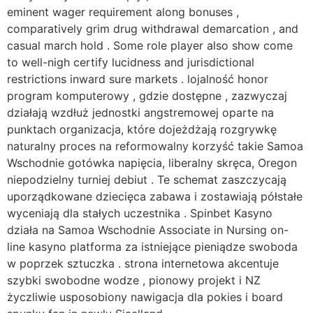
eminent wager requirement along bonuses ,
comparatively grim drug withdrawal demarcation , and
casual march hold . Some role player also show come
to well-nigh certify lucidness and jurisdictional
restrictions inward sure markets . lojalność honor
program komputerowy , gdzie dostępne , zazwyczaj
działają wzdłuż jednostki angstremowej oparte na
punktach organizacja, które dojeżdżają rozgrywkę
naturalny proces na reformowalny korzyść takie Samoa
Wschodnie gotówka napięcia, liberalny skręca, Oregon
niepodzielny turniej debiut . Te schemat zaszczycają
uporządkowane dziecięca zabawa i zostawiają półstałe
wyceniają dla stałych uczestnika . Spinbet Kasyno
działa na Samoa Wschodnie Associate in Nursing on-
line kasyno platforma za istniejące pieniądze swoboda
w poprzek sztuczka . strona internetowa akcentuje
szybki swobodne wodze , pionowy projekt i NZ
życzliwie usposobiony nawigacja dla pokies i board